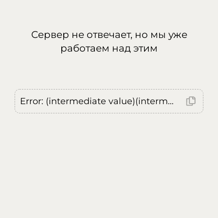
Сервер не отвечает, но мы уже
работаем над этим
Error: (intermediate value)(intermediate value)(intermediate value).replaceAll is not a function