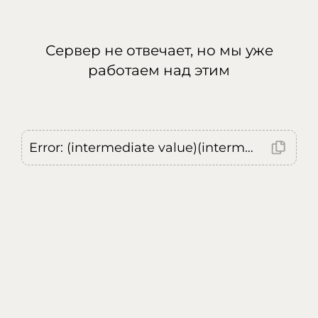
Сервер не отвечает, но мы уже
работаем над этим
Error: (intermediate value)(intermediate value)(intermediate value).replaceAll is not a function