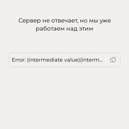
Сервер не отвечает, но мы уже
работаем над этим
Error: (intermediate value)(intermediate value)(intermediate value).replaceAll is not a function