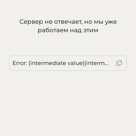
Сервер не отвечает, но мы уже
работаем над этим
Error: (intermediate value)(intermediate value)(intermediate value).replaceAll is not a function