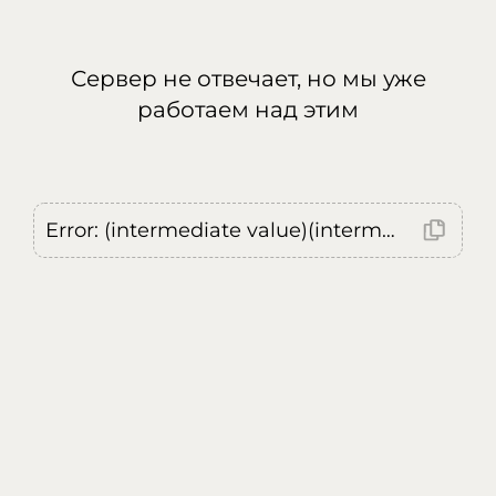
Сервер не отвечает, но мы уже
работаем над этим
Error: (intermediate value)(intermediate value)(intermediate value).replaceAll is not a function