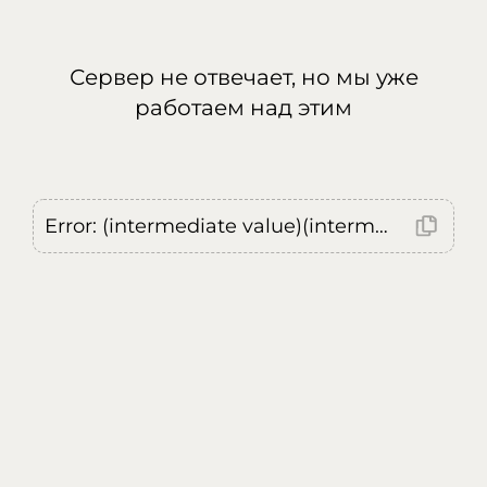
Сервер не отвечает, но мы уже
работаем над этим
Error: (intermediate value)(intermediate value)(intermediate value).replaceAll is not a function