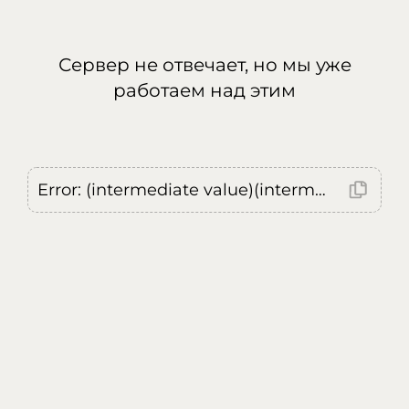
Сервер не отвечает, но мы уже
работаем над этим
Error: (intermediate value)(intermediate value)(intermediate value).replaceAll is not a function