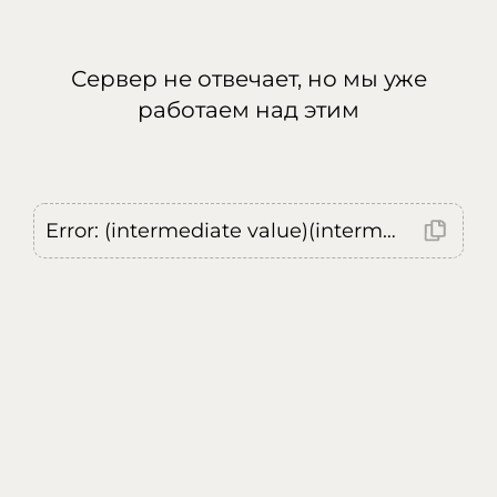
Сервер не отвечает, но мы уже
работаем над этим
Error: (intermediate value)(intermediate value)(intermediate value).replaceAll is not a function