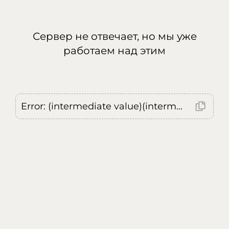
Сервер не отвечает, но мы уже
работаем над этим
Error: (intermediate value)(intermediate value)(intermediate value).replaceAll is not a function