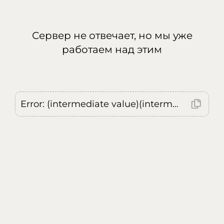
Сервер не отвечает, но мы уже
работаем над этим
Error: (intermediate value)(intermediate value)(intermediate value).replaceAll is not a function