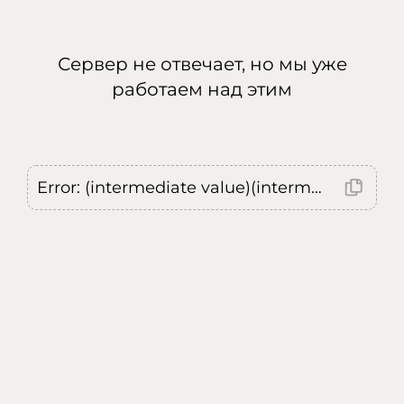
Сервер не отвечает, но мы уже
работаем над этим
Error: (intermediate value)(intermediate value)(intermediate value).replaceAll is not a function