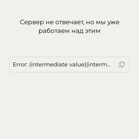
Сервер не отвечает, но мы уже
работаем над этим
Error: (intermediate value)(intermediate value)(intermediate value).replaceAll is not a function