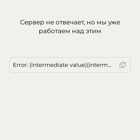
Сервер не отвечает, но мы уже
работаем над этим
Error: (intermediate value)(intermediate value)(intermediate value).replaceAll is not a function