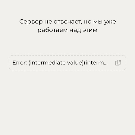
Сервер не отвечает, но мы уже
работаем над этим
Error: (intermediate value)(intermediate value)(intermediate value).replaceAll is not a function