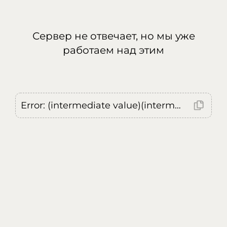
Сервер не отвечает, но мы уже
работаем над этим
Error: (intermediate value)(intermediate value)(intermediate value).replaceAll is not a function