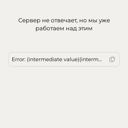
Сервер не отвечает, но мы уже
работаем над этим
Error: (intermediate value)(intermediate value)(intermediate value).replaceAll is not a function